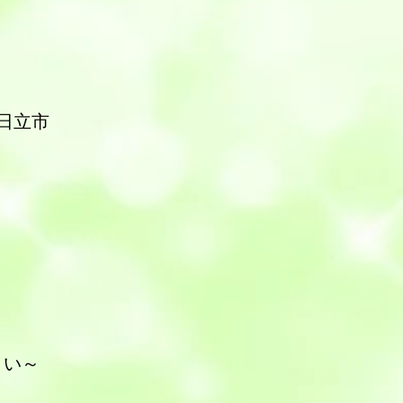
日立市
さい～