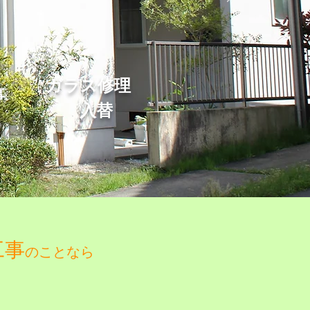
​ガラス修理
事
入替
工事
のことなら