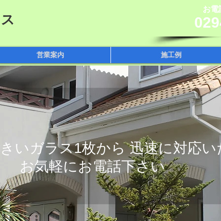
​お
ラス
029
営業案内
施工例
きいガラス1枚から 迅速に対応い
。 お気軽にお電話下さい