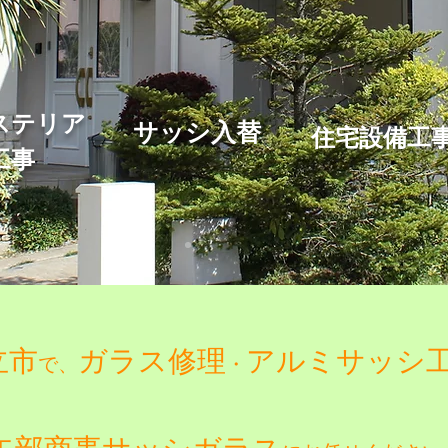
クステリア
​サッシ入替
​住宅設備工
工事
立市
ガラス修理
アルミサッシ
で、
・