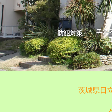
​エ
​防犯対策
茨城県日